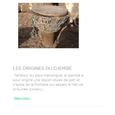
LES ORIGINES DU DJEMBÉ
Tambour du pays mandingue, le djembé a
pour origine une région située de part et
d’autre de la frontière qui sépare le Mali de
la Guinée Conakry....
Read more >