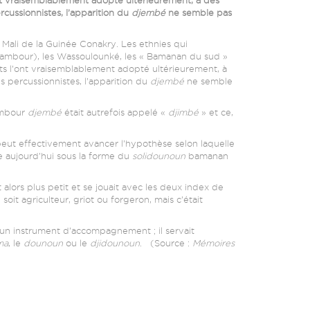
cussionnistes, l’apparition du
djembé
ne semble pas
e Mali de la Guinée Conakry. Les ethnies qui
 tambour), les Wassoulounké, les « Bamanan du sud »
ts l’ont vraisemblablement adopté ultérieurement, à
 percussionnistes, l’apparition du
djembé
ne semble
tambour
djembé
était autrefois appelé «
djimbé
» et ce,
peut effectivement avancer l’hypothèse selon laquelle
e aujourd’hui sous la forme du
solidounoun
bamanan
t alors plus petit et se jouait avec les deux index de
soit agriculteur, griot ou forgeron, mais c’était
n instrument d’accompagnement ; il servait
ma
, le
dounoun
ou le
djidounoun
. (Source :
Mémoires