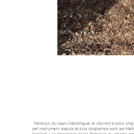
Tambour du pays mandingue, le
djembé
a pour orig
cet instrument depuis le plus longtemps sont les Mal
Soninké. Les Khassonké et les Bamanan du Kharta, ain