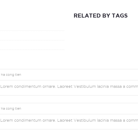
RELATED BY TAGS
ha cong tien
el Lorem condimentum ornare. Laoreet Vestibulum lacinia massa a commo
ha cong tien
el Lorem condimentum ornare. Laoreet Vestibulum lacinia massa a commo