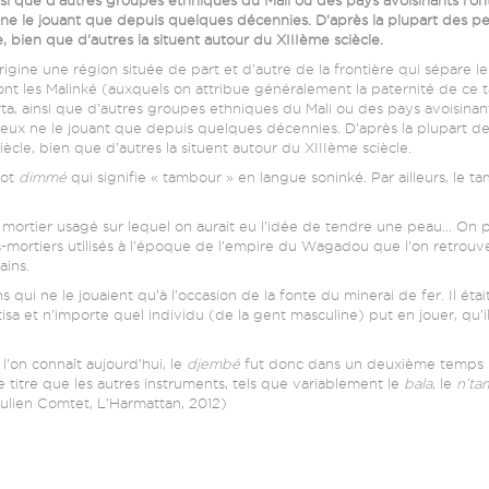
ne le jouant que depuis quelques décennies. D’après la plupart des per
bien que d’autres la situent autour du XIIIème sciècle.
rigine une région située de part et d’autre de la frontière qui sépare l
ont les Malinké (auxquels on attribue généralement la paternité de ce
ta, ainsi que d’autres groupes ethniques du Mali ou des pays avoisinan
eux ne le jouant que depuis quelques décennies. D’après la plupart des
le, bien que d’autres la situent autour du XIIIème sciècle.
mot
dimmé
qui signifie « tambour » en langue soninké. Par ailleurs, le 
n mortier usagé sur lequel on aurait eu l’idée de tendre une peau… On 
-mortiers utilisés à l’époque de l’empire du Wagadou que l’on retrouv
ains.
 qui ne le jouaient qu’à l’occasion de la fonte du minerai de fer. Il étai
sa et n’importe quel individu (de la gent masculine) put en jouer, qu’il 
’on connaît aujourd’hui, le
djembé
fut donc dans un deuxième temps u
 titre que les autres instruments, tels que variablement le
bala
, le
n’ta
Julien Comtet, L’Harmattan, 2012)