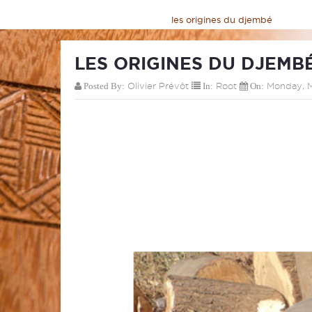
Home
>
Blog
>
Root
>
les origines du djembé
LES ORIGINES DU DJEMB
Olivier Prévôt
Root
Monday, M
Posted By:
In:
On: