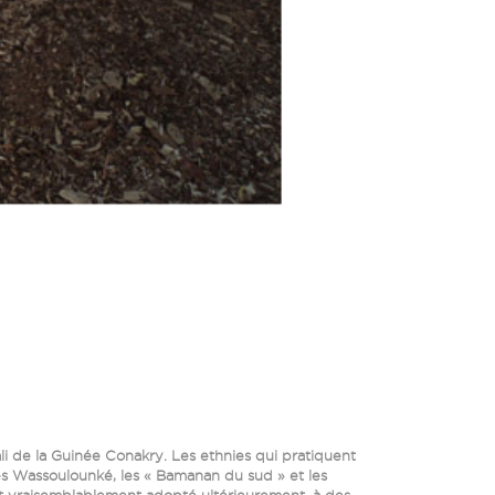
ali de la Guinée Conakry. Les ethnies qui pratiquent
es Wassoulounké, les « Bamanan du sud » et les
nt vraisemblablement adopté ultérieurement, à des