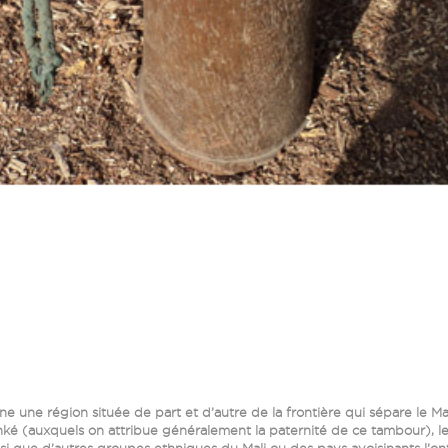
ine une région située de part et d’autre de la frontière qui sépare le M
inké (auxquels on attribue généralement la paternité de ce tambour), l
si que d’autres groupes ethniques du Mali ou des pays avoisinants l’o