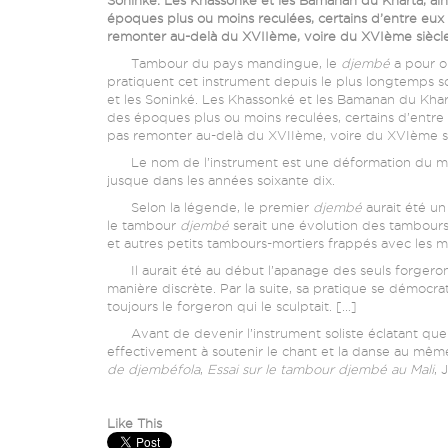
époques plus ou moins reculées, certains d’entre eux 
remonter au-delà du XVIIème, voire du XVIème siècle, 
Tambour du pays mandingue, le
djembé
a pour o
pratiquent cet instrument depuis le plus longtemps s
et les Soninké. Les Khassonké et les Bamanan du Khar
des époques plus ou moins reculées, certains d’entre 
pas remonter au-delà du XVIIème, voire du XVIème sièc
Le nom de l’instrument est une déformation du 
jusque dans les années soixante dix.
Selon la légende, le premier
djembé
aurait été u
le tambour
djembé
serait une évolution des tambours
et autres petits tambours-mortiers frappés avec les m
Il aurait été au début l’apanage des seuls forgerons
manière discrète. Par la suite, sa pratique se démocrati
toujours le forgeron qui le sculptait. […]
Avant de devenir l’instrument soliste éclatant que l
effectivement à soutenir le chant et la danse au même
de djembéfola
,
Essai sur le tambour djembé au Mali
, 
Like This