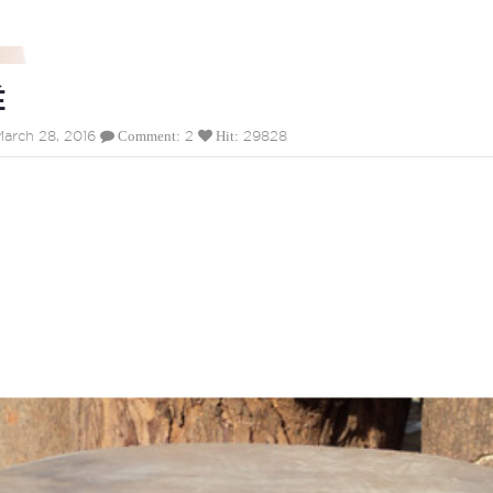
É
arch 28, 2016
2
29828
Comment:
Hit: