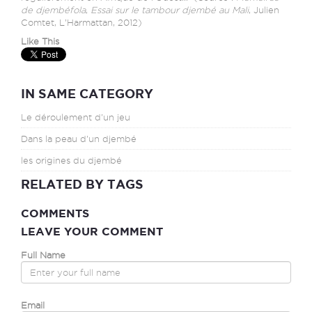
de djembéfola
,
Essai sur le tambour djembé au Mali
, Julien
Comtet, L’Harmattan, 2012)
Like This
IN SAME CATEGORY
Le déroulement d'un jeu
Dans la peau d'un djembé
les origines du djembé
RELATED BY TAGS
COMMENTS
LEAVE YOUR COMMENT
Full Name
Email