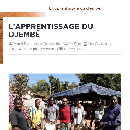
Home
>
Blog
>
Root
>
L'apprentissage du djembé
L'APPRENTISSAGE DU
DJEMBÉ
Hervé Depardieu
Root
Saturday,
Posted By:
In:
On:
June 4, 2016
0
55398
Comment:
Hit: