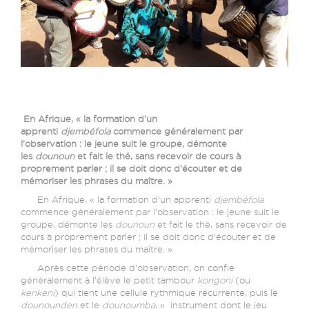
En Afrique, « la formation d’un
apprenti
djembéfola
commence généralement par
l’observation : le jeune suit le groupe, démonte
les
dounoun
et fait le thé, sans recevoir de cours à
proprement parler ; il se doit donc d’écouter et de
mémoriser les phrases du maître. »
En Afrique, « la formation d’un apprenti
djembéfola
commence généralement par l’observation : le jeune suit le
groupe, démonte les
dounoun
et fait le thé, sans recevoir de
cours à proprement parler ; il se doit donc d’écouter et de
mémoriser les phrases du maître. »
Après cette période d’observation, on confie
généralement à l’élève le petit tambour
kongoni
(ou
kenkeni
) qui tient une cellule rythmique récurrente, puis le
dounounden
et le
dounoumba
, « instrument dont le jeu