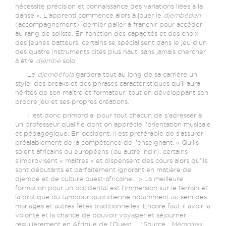
nécessite précision et connaissance des variations liées à la
danse ». L’apprenti commence alors à jouer le
djembéden
(accompagnement), dernier palier à franchir pour accéder
au rang de soliste. En fonction des capacités et des choix
des jeunes batteurs, certains se spécialisent dans le jeu d’un
des quatre instruments cités plus haut, sans jamais chercher
à être
djembé
solo.
Le
djembéfola
gardera tout au long de sa carrière un
style, des breaks et des phrases caractéristiques qu’il aura
hérités de son maître et formateur, tout en développant son
propre jeu et ses propres créations.
Il est donc primordial pour tout chacun de s’adresser à
un professeur qualifié dont on apprécie l’orientation musicale
et pédagogique. En occident, il est préférable de s’assurer
préalablement de la compétence de l’enseignant. « Qu’ils
soient africains ou européens (ou autre, ndlr), certains
s’improvisent « maîtres » et dispensent des cours alors qu’ils
sont débutants et parfaitement ignorant en matière de
djembé et de culture ouest-africaine… » La meilleure
formation pour un occidental est l’immersion sur le terrain et
la pratique du tambour quotidienne notamment au sein des
mariages et autres fêtes traditionnelles. Encore faut-il avoir la
volonté et la chance de pouvoir voyager et séjourner
régulièrement en Afrique de l’Ouest… (Source :
Mémoires